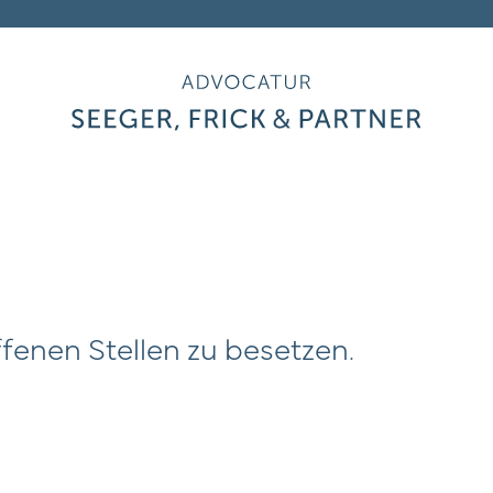
e
ei
keitsgebiete
ffenen Stellen zu besetzen.
m