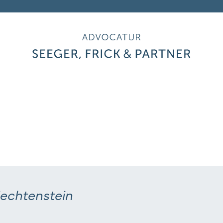
e
ei
keitsgebiete
m
Liechtenstein