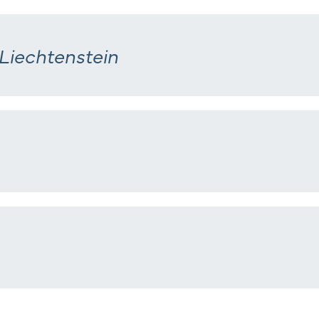
kationen
 Liechtenstein
akt