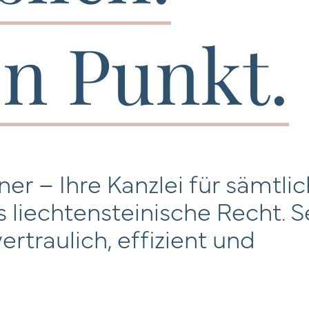
kationen
en Punkt.
akt
ner – Ihre Kanzlei für sämtli
liechtensteinische Recht. Se
ertraulich, effizient und