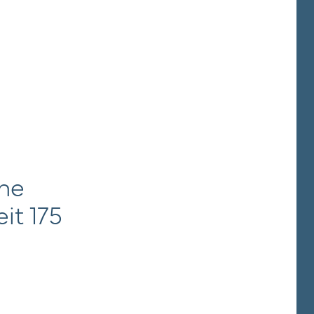
che
it 175