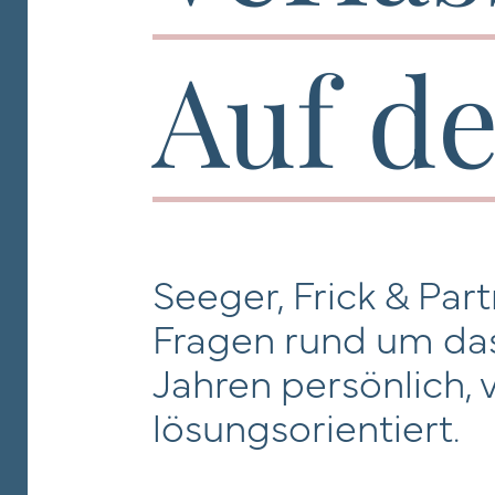
Publi
Auf d
Kont
Seeger, Frick & Part
Fragen rund um das 
Jahren persönlich, v
lösungsorientiert.